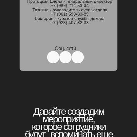
Притоцкая Елена - генеральный директор
+7 (989) 214-53-34
Татьяна - руководитель event-отдела
+7 (961) 593-89-89
Виктория - куратор службы декора
+7 (928) 407‑62‑33‬
Соц. сети
Давайте создадим
мероприятие,
которое сотрудники
будут вспоминать еще